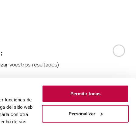
:
izar
vuestros resultados)
Permitir todas
n la reunión.
er funciones de
ga del sitio web
 vuestro proyecto.
Personalizar
arla con otra
 hecho de sus
ra cerrar todo el círculo.