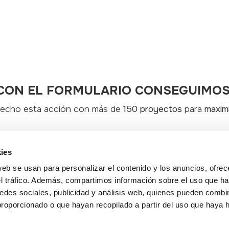
CON EL FORMULARIO CONSEGUIMOS
 hecho esta acción con más de
150 proyectos
para
maxim
eréis
conseguir
con la
acción
que vamos a ayudaros a hacer.
ies
los
datos
que necesitamos para
preparar todo
muy rápido e
web se usan para personalizar el contenido y los anuncios, ofrec
el tráfico. Además, compartimos información sobre el uso que ha
estro
equipo
para que entendáis que os
vamos a pedir
sobre
edes sociales, publicidad y análisis web, quienes pueden combin
proporcionado o que hayan recopilado a partir del uso que haya
explicaros
cuales son los
próximos pasos
tras la reunión pa