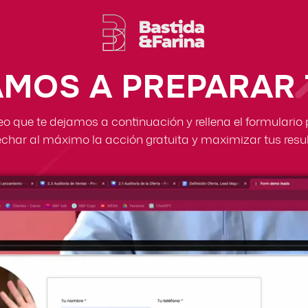
VAMOS A PREPARAR 
deo que te dejamos a continuación y rellena el formulario
char al máximo la acción gratuita y maximizar tus resu