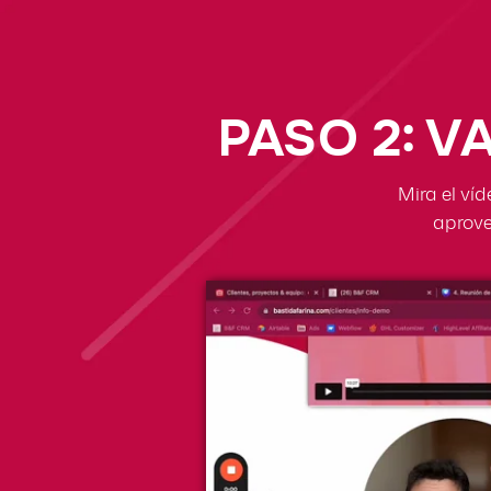
PASO 2: 
Mira el ví
aprove