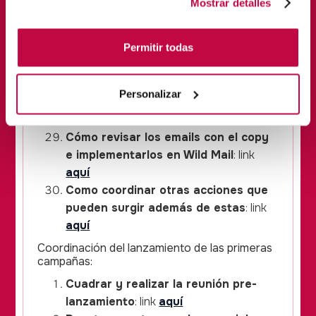
Mostrar detalles
en Zapier
: link
aquí
Cómo configurar la automatización
Permitir todas
de "Lead cualificado en Wild mail" en
Zapier
: link
aquí
Cómo crear y plantear nuestro
Personalizar
sistema de emails de apoyo a la
venta
: link
aquí
Cómo revisar los emails con el copy
e implementarlos en Wild Mail
: link
aquí
Como coordinar otras acciones que
pueden surgir además de estas
: link
aquí
Coordinación del lanzamiento de las primeras
campañas:
Cuadrar y realizar la reunión pre-
lanzamiento
: link
aquí