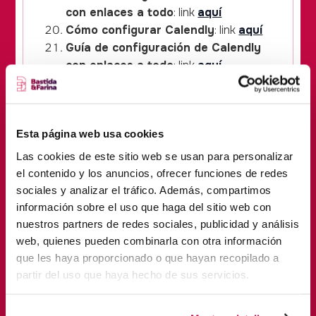
con enlaces a todo
: link
aquí
Cómo configurar Calendly
: link
aquí
Guía de configuración de Calendly
con enlaces a todo
: link
aquí
Cómo configurar la automatización
de "Nuevo lead en Facebook" en
Zapier
: link
aquí
Esta página web usa cookies
Cómo configurar la automatización
de "Nuevo lead en LinkedIn" en
Las cookies de este sitio web se usan para personalizar
Zapier
: link
aquí
el contenido y los anuncios, ofrecer funciones de redes
Cómo configurar la automatización
sociales y analizar el tráfico. Además, compartimos
de "Nuevo lead en Google" en Zapier
:
información sobre el uso que haga del sitio web con
link
aquí
nuestros partners de redes sociales, publicidad y análisis
web, quienes pueden combinarla con otra información
Ajustar errores comunes al inicio
que les haya proporcionado o que hayan recopilado a
tras montar la automatización de
partir del uso que haya hecho de sus servicios.
leads
: link
aquí
Cómo configurar la automatización
de "Llamada cualificada en Calendly"