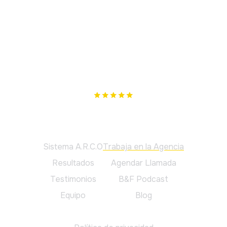
Nuestro único objetivo es cumplir los tuyos. Si no te
podemos ayudar, te lo diremos.
Principal
Sistema A.R.C.O
Trabaja en la Agencia
Resultados
Agendar Llamada
Testimonios
B&F Podcast
Equipo
Blog
Legal