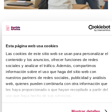
Esta página web usa cookies
Las cookies de este sitio web se usan para personalizar el
contenido y los anuncios, ofrecer funciones de redes
sociales y analizar el tráfico. Además, compartimos
información sobre el uso que haga del sitio web con
nuestros partners de redes sociales, publicidad y análisis
"LOS NEGOCIOS TIENEN DOS
web, quienes pueden combinarla con otra información que
les haya proporcionado o que hayan recopilado a partir del
FUNCIONES PRINCIPALES: LA
uso que haya hecho de sus servicios.
INNOVACIÓN Y EL MARKETING"
– PETER DRUCKER
Mostrar detalles