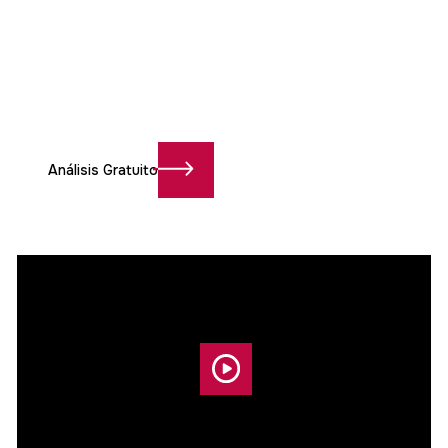
¿Qué es lo que hace que
nuestro sistema
pueda
generar
cientos de ventas cada mes
a nosotros y a
nuestros clientes mientras que otros
ni consiguen
generar leads? Sigue leyendo y descúbrelo por ti
mismo.
Análisis Gratuito