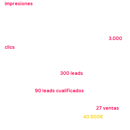
impresiones
(las veces que aparece nuestro anuncio)
en nuestra audiencia.
Si de estas 300.000 impresiones solo un
1%
de los que
lo ven
hace clic
(algo bajo si nuestro contenido es
relevante para nuestra audiencia) generaremos
3.000
clics
hacia nuestra landing o formulario.
Si de estos 3.000 clics solo un
10%
(normal si hacemos
las cosas bien) acaba terminando de
rellenar el
formulario
generaremos
300 leads
, y si de estos solo
un 30% reúne los requisitos de cualificación
generaremos
90 leads cualificados
.
De aquí, si de cada 10 leads
cualificados nosotros
cerramos 3
(30% de cierre) generaremos
27 ventas
(de 1.500€ cada una) por un total de
40.500€
netos
generados
(sin contar los siguientes años del cliente,