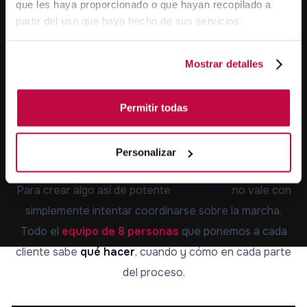
que les haya proporcionado o que hayan recopilado a
partir del uso que haya hecho de sus servicios.
Mostrar detalles
CÓMO CREAMOS
Permitir todas
EL SISTEMA
COMPLETO
Personalizar
Para crear algo así de potente
en 30 días
no vale con
simplemente intentar coordinarse sobre la marcha.
Todo el
equipo de 8 personas
que ponemos a cada
cliente sabe
qué hacer
, cuando y cómo en cada parte
del proceso.