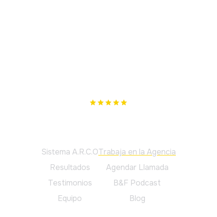
Nuestro único objetivo es cumplir los tuyos. Si no te
podemos ayudar, te lo diremos.
Principal
Sistema A.R.C.O
Trabaja en la Agencia
Resultados
Agendar Llamada
Testimonios
B&F Podcast
Equipo
Blog
Legal