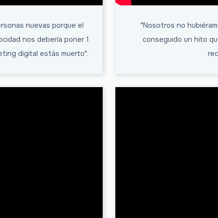
ersonas nuevas porque el
"Nosotros no hubiéramo
ocidad nos debería poner 1
conseguido un hito qu
eting digital estás muerto".
re