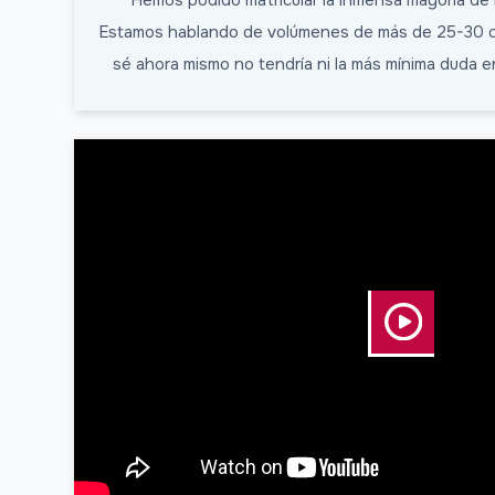
"Hemos podido matricular la inmensa mayoría de
Estamos hablando de volúmenes de más de 25-30 con
sé ahora mismo no tendría ni la más mínima duda e