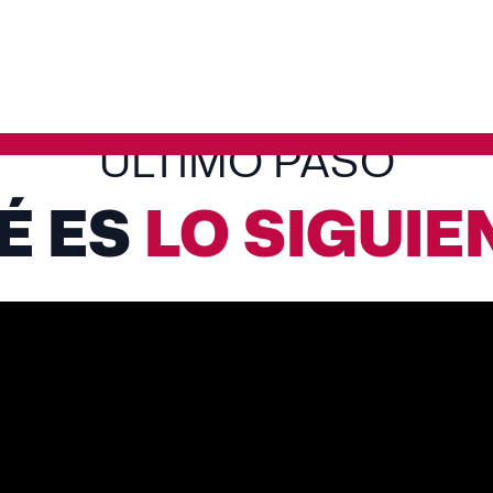
ÚLTIMO PASO
É ES
LO SIGUIE