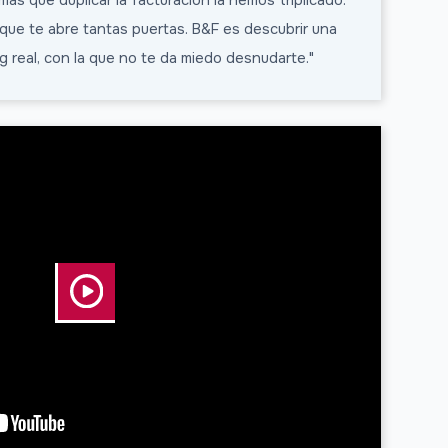
 más que duplicar la facturación la hemos triplicado.
 que te abre tantas puertas. B&F es descubrir una
 real, con la que no te da miedo desnudarte."