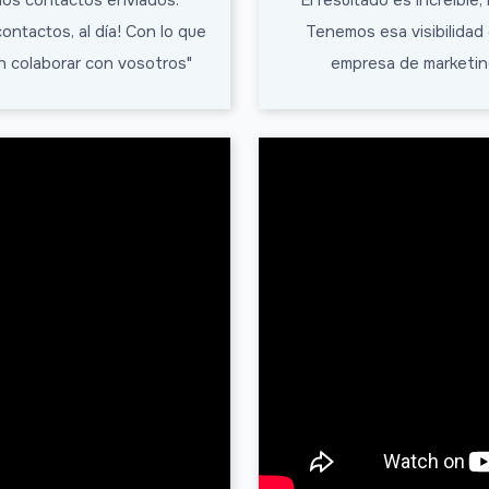
 los contactos enviados.
"El resultado es increíble,
tactos, al día! Con lo que
Tenemos esa visibilidad
n colaborar con vosotros"
empresa de marketing