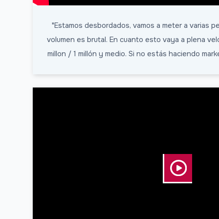
"Estamos desbordados, vamos a meter a varias p
volumen es brutal. En cuanto esto vaya a plena vel
millon / 1 millón y medio. Si no estás haciendo mark