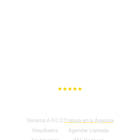
Nuestro único objetivo es cumplir los tuyos. Si no te
podemos ayudar, te lo diremos.
Principal
Sistema A.R.C.O
Trabaja en la Agencia
Resultados
Agendar Llamada