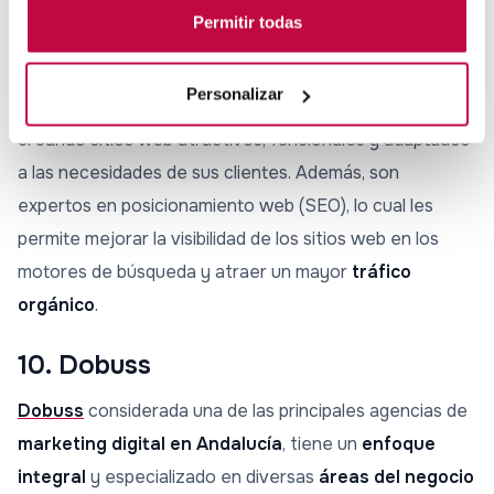
Ha logrado
expandir su influencia y ofrecer sus
Permitir todas
servicios a una amplia gama de clientes
, la
especialización de Citysem
abarca diversas áreas
Personalizar
cruciales del marketing digital,
en el
diseño web
,
creando sitios web atractivos, funcionales y adaptados
a las necesidades de sus clientes. Además, son
expertos en posicionamiento web (SEO), lo cual les
permite mejorar la visibilidad de los sitios web en los
motores de búsqueda y atraer un mayor
tráfico
orgánico
.
10. Dobuss
Dobuss
considerada una de las principales agencias de
marketing digital en Andalucía
, tiene un
enfoque
integral
y especializado en diversas
áreas del negocio