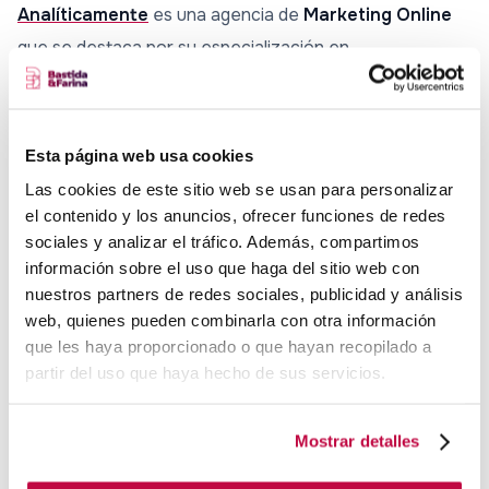
Analíticamente
es una agencia de
Marketing Online
que se destaca por su especialización en
Posicionamiento en Google y Analítica web
, esta
empresa ofrece una amplia gama de servicios,
incluyendo SEO, SEM, gestión de redes sociales y
Esta página web usa cookies
desarrollo web
, todos estos servicios son
Las cookies de este sitio web se usan para personalizar
personalizados para cada cliente, con el objetivo de
el contenido y los anuncios, ofrecer funciones de redes
sociales y analizar el tráfico. Además, compartimos
garantizar resultados óptimos y adaptados a las
información sobre el uso que haga del sitio web con
necesidades específicas de cada usuario.
nuestros partners de redes sociales, publicidad y análisis
web, quienes pueden combinarla con otra información
9. Citysem
que les haya proporcionado o que hayan recopilado a
partir del uso que haya hecho de sus servicios.
Citysem
es una destacada
agencia de Marketing
Digital
, ha sido reconocida en múltiples ocasiones como
Mostrar detalles
una de las mejores agencias de marketing en España.