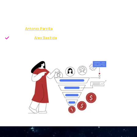
ESPAÑA
Top 10 empresas de captación de leads en España:
innovación y éxito.
Escrito por
Antonio Parrilla
-
Growth Strategist
Revisado por
Alex Bastida
-
Director servicio