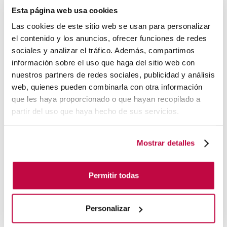
Esta página web usa cookies
subestimes el poder de LinkedIn en el mundo laboral
Las cookies de este sitio web se usan para personalizar
actual y considera la contratación de un experto para
el contenido y los anuncios, ofrecer funciones de redes
maximizar tus resultados.
sociales y analizar el tráfico. Además, compartimos
información sobre el uso que haga del sitio web con
No pierdas la oportunidad de potenciar tu presencia en
nuestros partners de redes sociales, publicidad y análisis
LinkedIn y dar un impulso significativo a tu carrera
web, quienes pueden combinarla con otra información
profesional o negocio.
que les haya proporcionado o que hayan recopilado a
partir del uso que haya hecho de sus servicios.
Si deseas obtener más información sobre cómo un
experto en LinkedIn puede ayudarte, no dudes en
Mostrar detalles
contactarnos.
Bastida & Farina es tu
agencia de generación de
Permitir todas
leads
. ¡No dudes en contactarnos para analizar la mejor
estrategia de marketing para tu negocio!
Personalizar