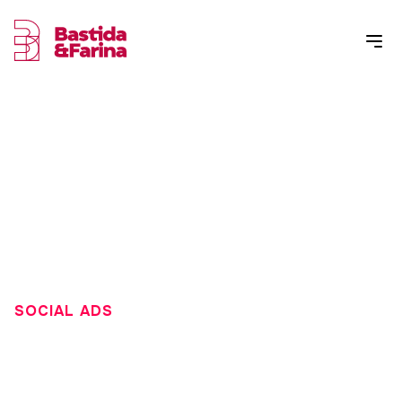
SOCIAL ADS
EXPERTO EN LINKEDIN:
¿POR QUÉ CONTRATARLO?
En Bastida&Farina te explicamos las funciones de un