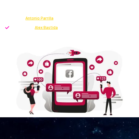
experto en LinkedIn y por qué deberías contratarlo.
Escrito por
Antonio Parrilla
-
Growth Strategist
Revisado por
Alex Bastida
-
Director servicio