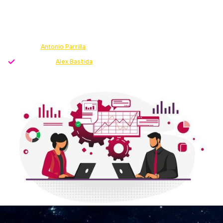
ROI EN MARKETING
Como una estrategia de generación de leads puede
impactar positivamente en el ROI de una empresa.
Escrito por
Antonio Parrilla
-
Growth Strategist
Revisado por
Alex Bastida
-
Director servicio