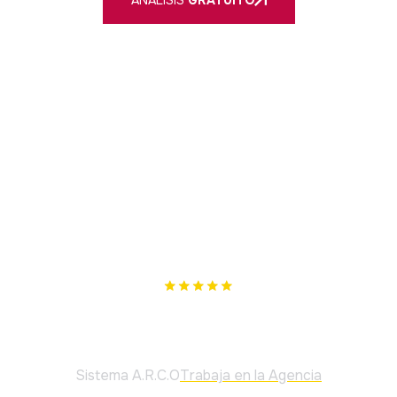
Nuestro único objetivo es cumplir los tuyos. Si no te
podemos ayudar, te lo diremos.
Principal
Sistema A.R.C.O
Trabaja en la Agencia