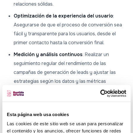
relaciones sólidas.
Optimización de la experiencia del usuario
:
Asegurarse de que el proceso de conversión sea
fácil y transparente para los usuarios, desde el
primer contacto hasta la conversión final.
Medición y análisis continuos
: Realizar un
seguimiento regular del rendimiento de las
campañas de generación de leads y ajustar las
estrategias según los datos y las métricas
obtenidas.
La generación de leads y el ROI en marketing están
estrechamente relacionados, ya que una estrategia
Esta página web usa cookies
efectiva de generación de leads puede conducir a un
Las cookies de este sitio web se usan para personalizar
mayor retorno de la inversión para una empresa. Al
el contenido y los anuncios, ofrecer funciones de redes