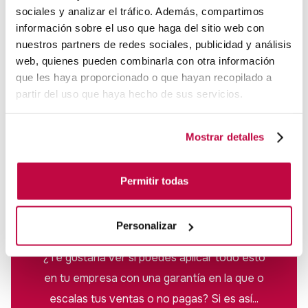
centrarse en la calidad de los leads, la segmentación del
sociales y analizar el tráfico. Además, compartimos
información sobre el uso que haga del sitio web con
público objetivo y la optimización de las estrategias de
nuestros partners de redes sociales, publicidad y análisis
marketing, las empresas pueden mejorar
web, quienes pueden combinarla con otra información
significativamente su ROI y obtener un mayor éxito en
que les haya proporcionado o que hayan recopilado a
el mercado.
partir del uso que haya hecho de sus servicios.
Bastida&Farina es tu agencia especializada en
lead
Mostrar detalles
generation
¡No dudes en contactarnos para hablarnos
sobre tu proyecto!
Permitir todas
Personalizar
¿Te gustaría ver si puedes aplicar todo esto
en tu empresa con una garantía en la que o
escalas tus ventas o no pagas? Si es así...