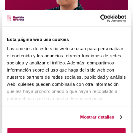
Esta página web usa cookies
Las cookies de este sitio web se usan para personalizar
el contenido y los anuncios, ofrecer funciones de redes
sociales y analizar el tráfico. Además, compartimos
información sobre el uso que haga del sitio web con
SECTOR
nuestros partners de redes sociales, publicidad y análisis
SECTOR SERVICIOS, AUNQUE ME ADAPTO A
web, quienes pueden combinarla con otra información
CUALQUIER SECTOR ¡ME GUSTA APRENDER DE
que les haya proporcionado o que hayan recopilado a
TODO!
partir del uso que haya hecho de sus servicios.
RED SOCIAL
INSTAGRAM
Mostrar detalles