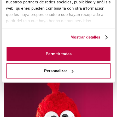
Bastida&Farina.
nuestros partners de redes sociales, publicidad y análisis
web, quienes pueden combinarla con otra información
Graduado con matrícula de honor en Estrategia ARCO.
que les haya proporcionado o que hayan recopilado a
partir del uso que haya hecho de sus servicios.
​​Formado con éxito en más de 50 sectores.
Coach oficial y entrenador de otros Leadbertos
Mostrar detalles
perdidos por el mundo.
Permitir todas
DESCUBRE A TU LEADBERTO
Personalizar