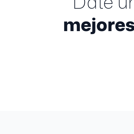
Date u
mejore