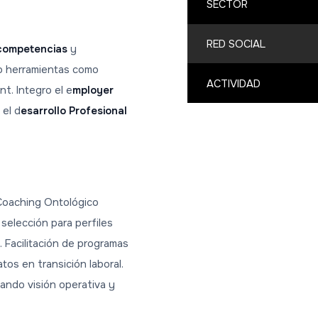
SECTOR
RED SOCIAL
 competencias
y
o herramientas como
ACTIVIDAD
t. Integro el e
mployer
 el d
esarrollo Profesional
 Coaching Ontológico
selección para perfiles
 Facilitación de programas
tos en transición laboral.
tando visión operativa y