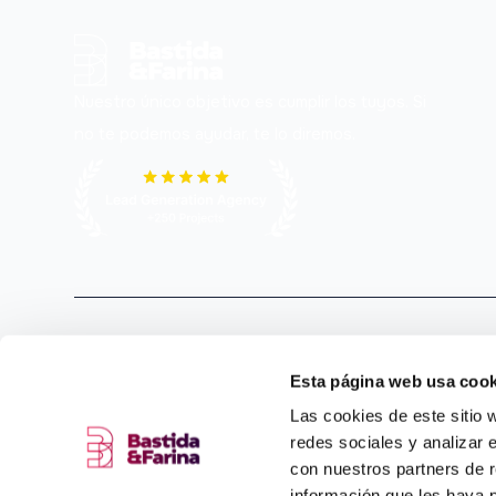
Nuestro único objetivo es cumplir los tuyos. Si
no te podemos ayudar, te lo diremos.
©2024 Bastida&Farina. Todos los derechos reservado
Esta página web usa cook
Las cookies de este sitio 
redes sociales y analizar 
con nuestros partners de r
información que les haya 