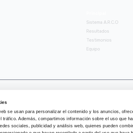
Principal
Sistema A.R.C.O
Resultados
Testimonios
Equipo
s.
ies
web se usan para personalizar el contenido y los anuncios, ofrec
el tráfico. Además, compartimos información sobre el uso que ha
edes sociales, publicidad y análisis web, quienes pueden combin
proporcionado o que hayan recopilado a partir del uso que haya