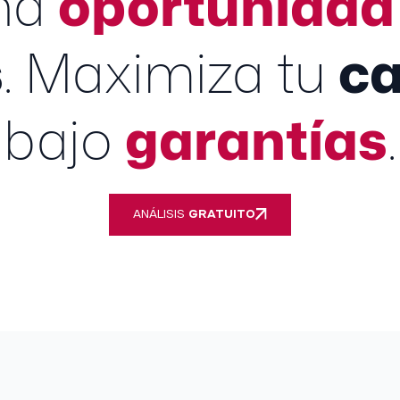
na
oportunidad
s
. Maximiza tu
ca
bajo
garantías
.
ANÁLISIS
GRATUITO