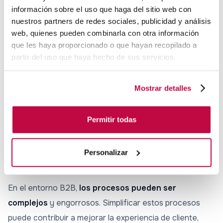
necesidades están siendo atendidas y que se sienten
información sobre el uso que haga del sitio web con
valorados.
nuestros partners de redes sociales, publicidad y análisis
web, quienes pueden combinarla con otra información
3. Ofrece un servicio al cliente
que les haya proporcionado o que hayan recopilado a
partir del uso que haya hecho de sus servicios.
excepcional
El servicio al cliente es una parte fundamental de la
Mostrar detalles
experiencia de cliente en el entorno B2B. Es importante
ofrecer un
servicio de calidad, resolviendo
Permitir todas
rápidamente cualquier problema o duda
que pueda
surgir durante el proceso de venta o postventa.
Personalizar
4. Simplifica los procesos
En el entorno B2B,
los procesos pueden ser
complejos
y engorrosos. Simplificar estos procesos
puede contribuir a mejorar la experiencia de cliente,