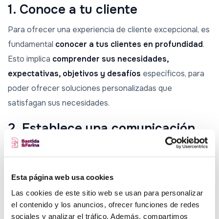
1. Conoce a tu cliente
Para ofrecer una experiencia de cliente excepcional, es
fundamental
conocer a tus clientes en profundidad
.
Esto implica
comprender sus necesidades,
expectativas, objetivos y desafíos
específicos, para
poder ofrecer soluciones personalizadas que
satisfagan sus necesidades.
2. Establece una comunicación
efectiva
La comunicación es clave en la gestión de la
Esta página web usa cookies
experiencia de cliente en el entorno B2B. Es importante
Las cookies de este sitio web se usan para personalizar
mantener una comunicación fluida y efectiva con el
el contenido y los anuncios, ofrecer funciones de redes
cliente
en todo momento, para asegurarse de que sus
sociales y analizar el tráfico. Además, compartimos