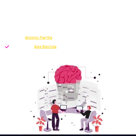
EN B2B
Principios que rigen la experiencia de cliente en el
entorno B2B y consejos imprescindibles para
gestionarla.
Escrito por
Antonio Parrilla
-
Growth Strategist
Revisado por
Alex Bastida
-
Director servicio