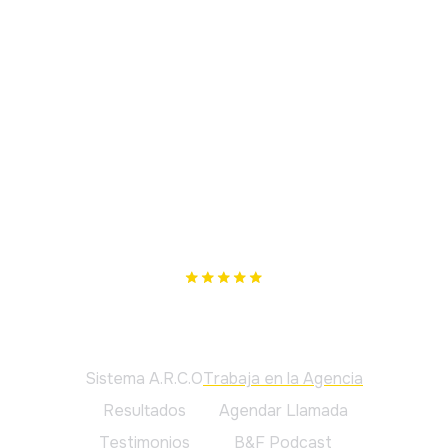
Nuestro único objetivo es cumplir los tuyos. Si no te
podemos ayudar, te lo diremos.
Principal
Sistema A.R.C.O
Trabaja en la Agencia
Resultados
Agendar Llamada
Testimonios
B&F Podcast