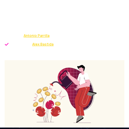
STARTUPS?
Descubre lo que una incubadora de startups puede
hacer por tu proyecto en las fases iniciales ¡Sácale
partido!
Escrito por
Antonio Parrilla
-
Growth Strategist
Revisado por
Alex Bastida
-
Director servicio