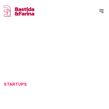
STARTUPS
¿CUÁL ES EL ROL DE UNA
INCUBADORA DE