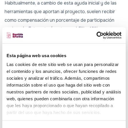
Habitualmente, a cambio de esta ayuda inicial y de las
herramientas que aportan al proyecto, suelen recibir
como compensación un porcentaje de participación
accionaría. Este estará en torno al 5% y 10%,
dependiendo del tiempo que le hayan dedicado a la
startup y de los recursos que hayan invertido.
Esta página web usa cookies
Es decir, en ese sentido, las incubadoras de startup
Las cookies de este sitio web se usan para personalizar
obtienen beneficios cuando el proyecto al que
el contenido y los anuncios, ofrecer funciones de redes
apoyan logra generarlos
. Es por ello que se presentan
sociales y analizar el tráfico. Además, compartimos
como una gran opción para las fases iniciales de un
información sobre el uso que haga del sitio web con
nuestros partners de redes sociales, publicidad y análisis
proyecto. En ellas, desplegarán todos sus
web, quienes pueden combinarla con otra información
conocimientos y herramientas con el fin de que la idea
que les haya proporcionado o que hayan recopilado a
de la startup triunfe.
partir del uso que haya hecho de sus servicios.
Cómo crecer en una incubadora de