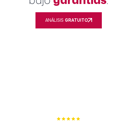
ANÁLISIS
GRATUITO
Nuestro único objetivo es cumplir los tuyos. Si no te
podemos ayudar, te lo diremos.