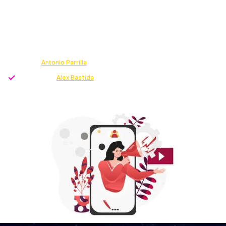
STARTUP?
Si buscas crear una startup, te explicamos las
opciones de las que dispones para conseguir
financiación.
Escrito por
Antonio Parrilla
-
Growth Strategist
Revisado por
Alex Bastida
-
Director servicio