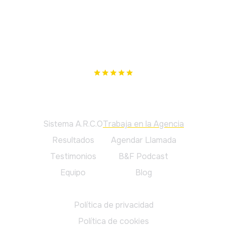
Nuestro único objetivo es cumplir los tuyos. Si no te
podemos ayudar, te lo diremos.
Principal
Sistema A.R.C.O
Trabaja en la Agencia
Resultados
Agendar Llamada
Testimonios
B&F Podcast
Equipo
Blog
Legal
Política de privacidad
Política de cookies