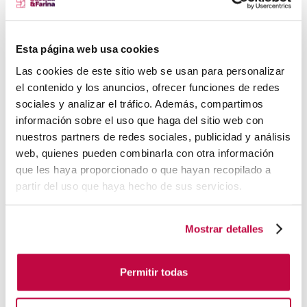
objetivo es establecer una relación de confianza y
colaboración a largo plazo.
Esta página web usa cookies
Alternativas a la financiación
Las cookies de este sitio web se usan para personalizar
tradicional
el contenido y los anuncios, ofrecer funciones de redes
sociales y analizar el tráfico. Además, compartimos
Además de las fuentes de financiamiento tradicionales,
información sobre el uso que haga del sitio web con
existen alternativas que podrían adaptarse mejor a tu
nuestros partners de redes sociales, publicidad y análisis
startup. El
bootstrapping
, por ejemplo, implica
web, quienes pueden combinarla con otra información
que les haya proporcionado o que hayan recopilado a
autofinanciar tu proyecto utilizando recursos internos y
partir del uso que haya hecho de sus servicios.
generando ingresos iniciales. El modelo
Freemium
, por
otro lado, ofrece una versión básica gratuita de tu
Mostrar detalles
producto o servicio con opciones de pago por
características adicionales.
Permitir todas
También puedes explorar ingresos anticipados mediante