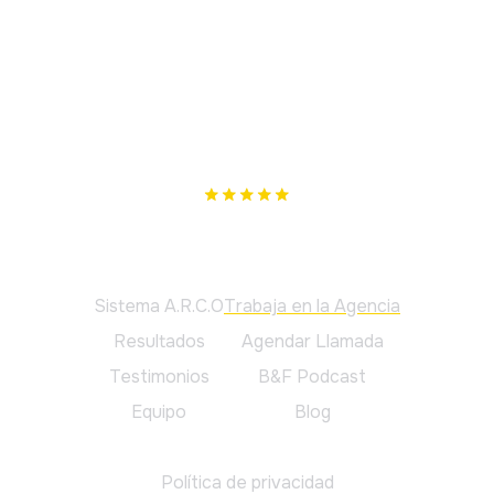
Nuestro único objetivo es cumplir los tuyos. Si no te
podemos ayudar, te lo diremos.
Principal
Sistema A.R.C.O
Trabaja en la Agencia
Resultados
Agendar Llamada
Testimonios
B&F Podcast
Equipo
Blog
Legal
Política de privacidad