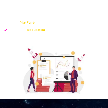
LEADS
Te ofrecemos consejos esenciales para optimizar tu
sitio web para la generación de leads.
Escrito por
Pilar Ferré
-
Growth Strategist
Revisado por
Alex Bastida
-
Director servicio