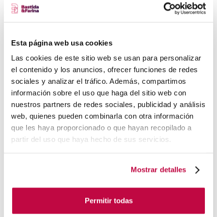
Finalmente, la optimización continua es esencial para
mejorar la generación de leads en tu sitio web. Utiliza
herramientas de análisis web para
rastrear el
Esta página web usa cookies
comportamiento de los visitantes y las
Las cookies de este sitio web se usan para personalizar
el contenido y los anuncios, ofrecer funciones de redes
conversiones
en tu sitio. Examina métricas como la
sociales y analizar el tráfico. Además, compartimos
tasa de conversión, la tasa de rebote y el tiempo en el
información sobre el uso que haga del sitio web con
sitio para identificar áreas de mejora.
nuestros partners de redes sociales, publicidad y análisis
web, quienes pueden combinarla con otra información
Realiza
pruebas A/B en tus páginas de destino y
que les haya proporcionado o que hayan recopilado a
formularios
para determinar qué elementos funcionan
partir del uso que haya hecho de sus servicios.
mejor y realiza ajustes en consecuencia. El seguimiento
y análisis constante te permitirá tomar decisiones
Mostrar detalles
informadas para optimizar aún más tu sitio web y
aumentar la generación de leads.
Permitir todas