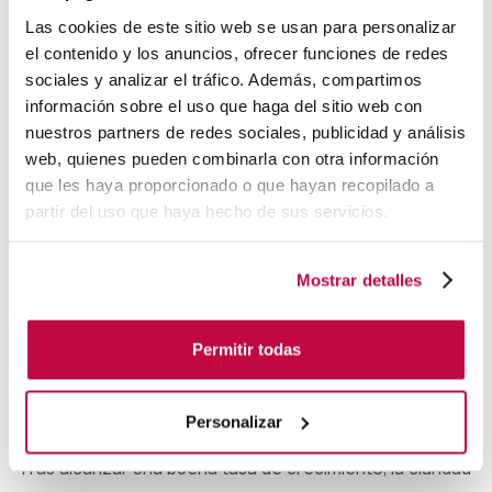
Las cookies de este sitio web se usan para personalizar
Se conoce también como
director de tecnología de
el contenido y los anuncios, ofrecer funciones de redes
sistemas
, y su función principal es garantizar el
sociales y analizar el tráfico. Además, compartimos
correcto funcionamiento de los sistemas de la
información sobre el uso que haga del sitio web con
información. Es decir, se encarga de que
la parte
nuestros partners de redes sociales, publicidad y análisis
web, quienes pueden combinarla con otra información
tecnológica del proyecto se lleve a cabo de la mejor
que les haya proporcionado o que hayan recopilado a
manera posible
. Pensemos que, en muchos casos, el
partir del uso que haya hecho de sus servicios.
fundador de la startup tiene una gran idea en torno a un
proyecto muy innovador, pero no sabe cómo llevarla a
Mostrar detalles
cabo a nivel técnico. Aquí es donde entraría en juego la
figura del CTO.
Permitir todas
Cuando empieza a ser muy
importante el organigrama
Personalizar
Tras alcanzar una buena tasa de crecimiento, la claridad