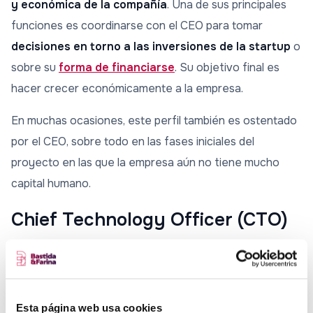
y económica de la compañía
. Una de sus principales
funciones es coordinarse con el CEO para tomar
decisiones en torno a las inversiones de la startup
o
sobre su
forma de financiarse
. Su objetivo final es
hacer crecer económicamente a la empresa.
En muchas ocasiones, este perfil también es ostentado
por el CEO, sobre todo en las fases iniciales del
proyecto en las que la empresa aún no tiene mucho
capital humano.
Chief Technology Officer (CTO)
Este puesto lo suelen cubrir las startups que se
desarrollan en entornos digitales y que trabajan con
componentes de innovación a nivel tecnológico. Este
Esta página web usa cookies
perfil es el más formado en TIC y temas tecnológicos.