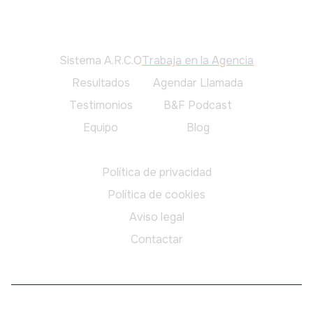
Principal
Sistema A.R.C.O
Trabaja en la Agencia
Resultados
Agendar Llamada
Testimonios
B&F Podcast
Equipo
Blog
Legal
Política de privacidad
Política de cookies
Aviso legal
Contactar