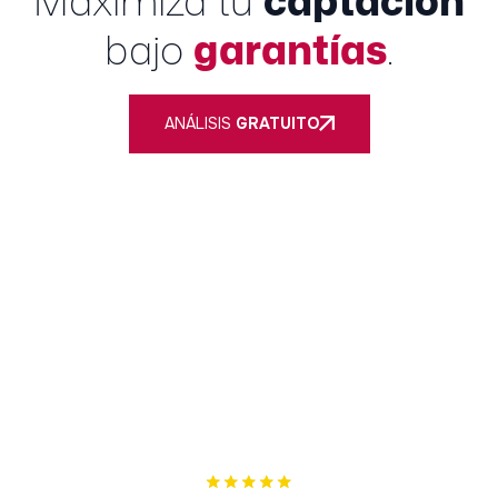
Maximiza tu
captación
bajo
garantías
.
ANÁLISIS
GRATUITO
Nuestro único objetivo es cumplir los tuyos. Si no te
podemos ayudar, te lo diremos.