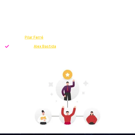
ESTRUCTURA STARTUP
Descubre las ventajas de desarrollar un organigrama
de startup y los perfiles principales con los que debes
contar.
Escrito por
Pilar Ferré
-
Growth Strategist
Revisado por
Alex Bastida
-
Director servicio