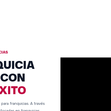
CIAS
QUICIA
 CON
XITO
para franquicias. A través
focadas en franquicias,