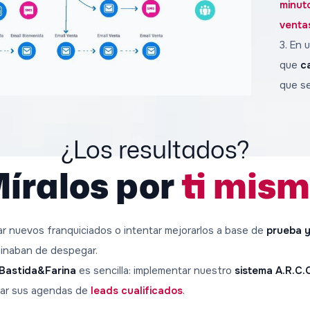
minut
venta
3. En 
que
c
que se
¿Los resultados?
íralos por
ti mis
r nuevos franquiciados o intentar mejorarlos a base de
prueba y
minaban de despegar.
Bastida&Farina
es sencilla: implementar nuestro
sistema A.R.C.
enar sus agendas de
leads cualificados
.