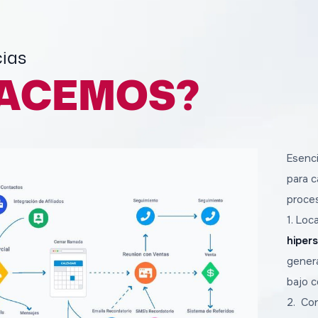
cias
ACEMOS?
Esenci
para c
proces
1. Loc
hiper
gener
bajo c
2. Co