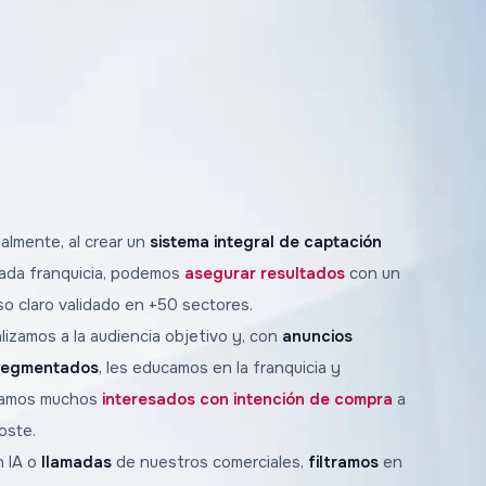
almente, al crear un
sistema integral de captación
ada franquicia, podemos
asegurar resultados
con un
o claro validado en +50 sectores.
alizamos a la audiencia objetivo y, con
anuncios
segmentados
, les educamos en la franquicia y
amos muchos
interesados con intención de compra
a
oste.
n IA o
llamadas
de nuestros comerciales,
filtramos
en