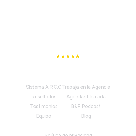
Nuestro único objetivo es cumplir los tuyos. Si no te
podemos ayudar, te lo diremos.
Principal
Sistema A.R.C.O
Trabaja en la Agencia
Resultados
Agendar Llamada
Testimonios
B&F Podcast
Equipo
Blog
Legal
Política de privacidad