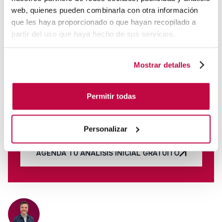
una parte clave dentro de todo el proceso. ¡Agenda tu
web, quienes pueden combinarla con otra información
llamada con nosotros en el enlace de nuestro menú
que les haya proporcionado o que hayan recopilado a
partir del uso que haya hecho de sus servicios.
para valorar tu caso!
Mostrar detalles
Permitir todas
¿Te gustaría ver si puedes aplicar todo esto
en tu empresa con una garantía en la que o
Personalizar
escalas tus ventas o no pagas? Si es así...
AGENDA TU ANÁLISIS INICIAL GRATUITO