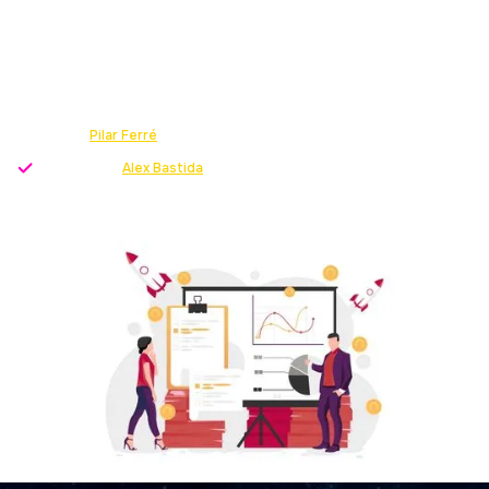
GUÍA COMPLETA
Te explicamos qué es un plan de negocio para una
startup y por qué es importante desarrollarlo ¡Lanza
tu Startup!
Escrito por
Pilar Ferré
-
Growth Strategist
Revisado por
Alex Bastida
-
Director servicio