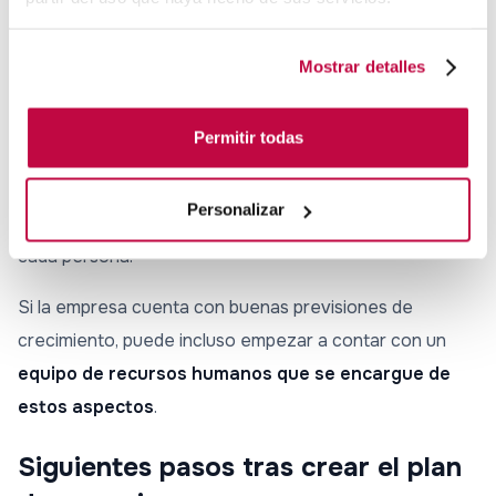
finalmente se sumen socios fundadores y un equipo de
trabajo.
Mostrar detalles
Lo ideal en el plan de negocio para una startup es dejar
reflejado desde un inicio cuáles serán las
funciones,
Permitir todas
responsabilidades, sueldos y prestaciones
con las
que contará la gente de la empresa. En muchos casos,
Personalizar
estos puntos irán en función del cargo que ostente
cada persona.
Si la empresa cuenta con buenas previsiones de
crecimiento, puede incluso empezar a contar con un
equipo de recursos humanos que se encargue de
estos aspectos
.
Siguientes pasos tras crear el plan