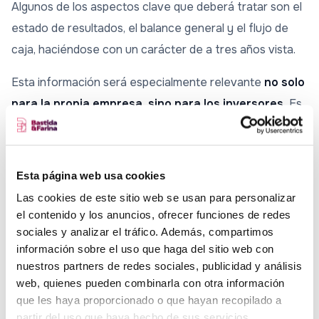
Algunos de los aspectos clave que deberá tratar son el
estado de resultados, el balance general y el flujo de
caja, haciéndose con un carácter de a tres años vista.
Esta información será especialmente relevante
no solo
para la propia empresa, sino para los inversores.
Es
por ello que debe reflejar de forma clara un análisis de
escenarios, del punto de equilibrio financiero de la
empresa y unas conclusiones que incluyan información
Esta página web usa cookies
de interés para dichos inversores.
Las cookies de este sitio web se usan para personalizar
el contenido y los anuncios, ofrecer funciones de redes
El capital humano de la startup, un
sociales y analizar el tráfico. Además, compartimos
aspecto a tener en cuenta
información sobre el uso que haga del sitio web con
nuestros partners de redes sociales, publicidad y análisis
Por último, aunque muchos proyectos suelen empezar
web, quienes pueden combinarla con otra información
que les haya proporcionado o que hayan recopilado a
con un solo emprendedor, lo más probable es que
partir del uso que haya hecho de sus servicios.